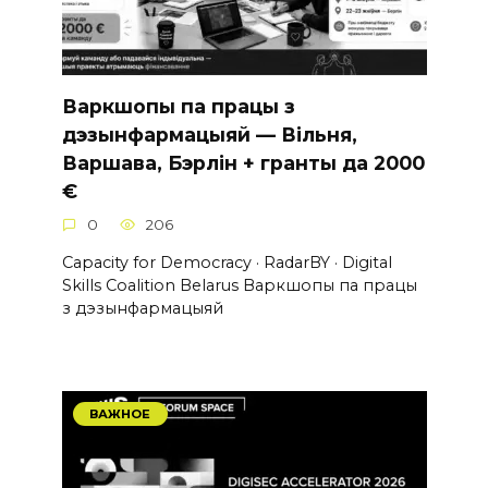
Варкшопы па працы з
дэзынфармацыяй — Вільня,
Варшава, Бэрлін + гранты да 2000
€
0
206
Capacity for Democracy · RadarBY · Digital
Skills Coalition Belarus Варкшопы па працы
з дэзынфармацыяй
ВАЖНОЕ