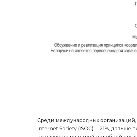
Среди международных организаций, к
Internet Society (ISOC) – 21%, дальш
не известно ни одной подобной орга