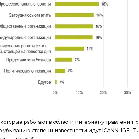
оторые работают в области интернет-управления, 
е по убыванию степени известности идут ICANN, IGF, 
низации (60%).