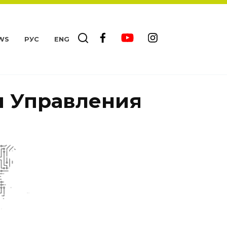
WS
РУС
ENG
ы Управления