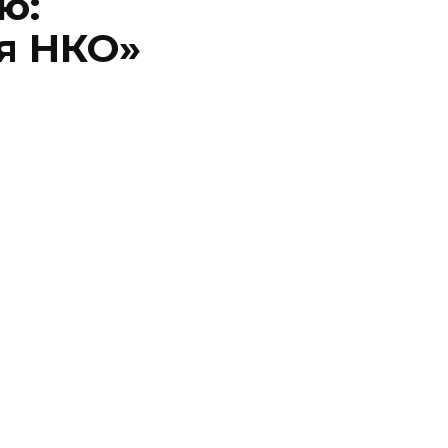
ю:
я НКО»