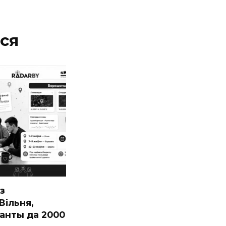
ся
з
ільня,
ранты да 2000