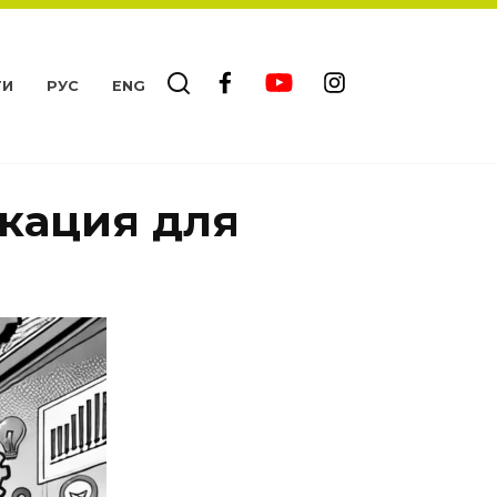
ТИ
РУС
ENG
кация для