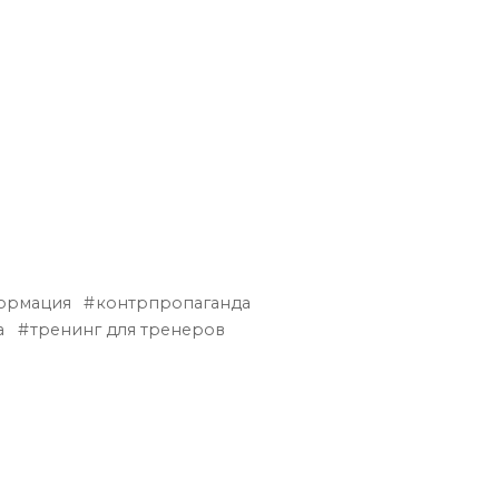
ормация
контрпропаганда
а
тренинг для тренеров