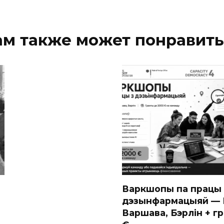
ам также может понравить
Варкшопы па працы 
дэзынфармацыяй — В
Варшава, Бэрлін + г