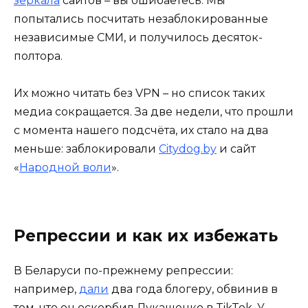
зеркала
сайтов – вы ошибаетесь. Мы
попытались посчитать незаблокированные
независимые СМИ, и получилось десяток-
полтора.
Их можно читать без VPN – но список таких
медиа сокращается. За две недели, что прошли
с момента нашего подсчёта, их стало на два
меньше: заблокировали
Citydog.by
и сайт
«
Народной воли
».
Репрессии и как их избежать
В Беларуси по-прежнему репрессии:
например,
дали
два года блогеру, обвинив в
том, что он оскорбил Лукашенко в TikTok. У