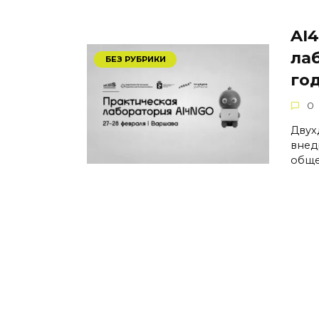
AI
ла
БЕЗ РУБРИКИ
го
0
Двух
внед
обще