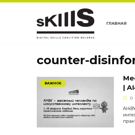
Перейти
к
содержанию
ГЛАВНАЯ
counter-disinf
Ме
ВАЖНОЕ
| A
0
AI4B
инте
прак