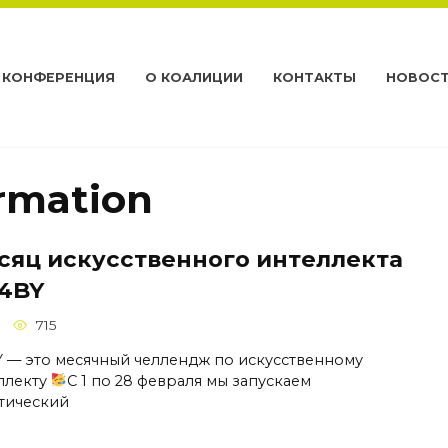
КОНФЕРЕНЦИЯ
О КОАЛИЦИИ
КОНТАКТЫ
НОВОС
ormation
сяц искусственного интеллекта
I4BY
715
Y — это месячный челлендж по искусственному
ллекту
С 1 по 28 февраля мы запускаем
тический