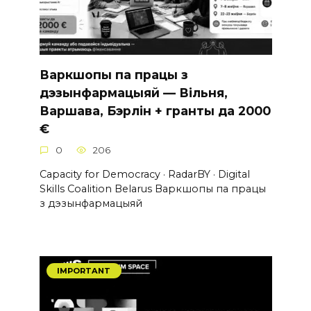
Варкшопы па працы з
дэзынфармацыяй — Вільня,
Варшава, Бэрлін + гранты да 2000
€
0
206
Capacity for Democracy · RadarBY · Digital
Skills Coalition Belarus Варкшопы па працы
з дэзынфармацыяй
IMPORTANT