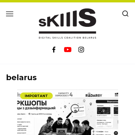
Skip
to
content
belarus
IMPORTANT