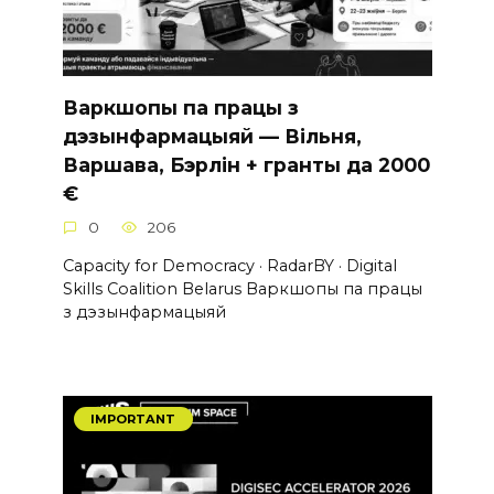
Варкшопы па працы з
дэзынфармацыяй — Вільня,
Варшава, Бэрлін + гранты да 2000
€
0
206
Capacity for Democracy · RadarBY · Digital
Skills Coalition Belarus Варкшопы па працы
з дэзынфармацыяй
IMPORTANT