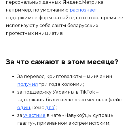
персональных данных. Яндекс.Метрика,
например, по умолчанию
распознаёт
содержимое форм на сайте, но в то же время её
используют у себя сайты беларусских
протестных инициатив.
За что сажают в этом месяце?
За перевод криптовалюты – минчанин
получил
три года колонии;
за поддержку Украины в TikTok –
задержаны были несколько человек (кейс
один
, кейс
два
);
за
участние
в чате «Навукоўцы супраць
гвалту», признанном экстремистским;