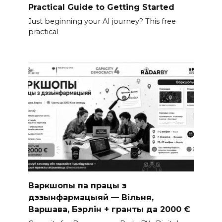
Practical Guide to Getting Started
Just beginning your AI journey? This free
practical
Варкшопы па працы з
дэзынфармацыяй — Вільня,
Варшава, Бэрлін + гранты да 2000 €