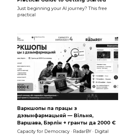
Just beginning your AI journey? This free
practical
Варкшопы па працы з
дэзынфармацыяй — Вільня,
Варшава, Бэрлін + гранты да 2000 €
Capacity for Democracy · RadarBY · Digital