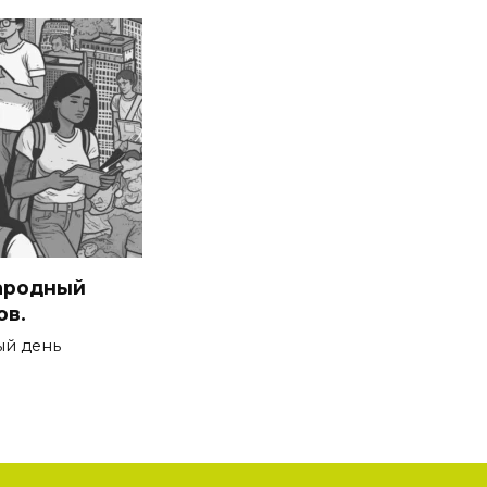
ародный
ов.
ый день