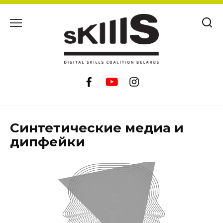
Перейти
к
содержанию
Синтетические медиа и
дипфейки