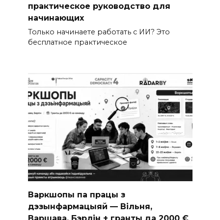
практическое руководство для
начинающих
Только начинаете работать с ИИ? Это
бесплатное практическое
Варкшопы па працы з
дэзынфармацыяй — Вільня,
Варшава, Бэрлін + гранты да 2000 €