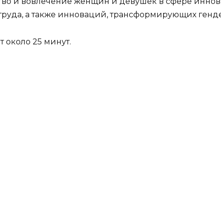
тво и вовлечение женщин и девушек в сфере иннов
труда, а также инноваций, трансформирующих генд
т около 25 минут.