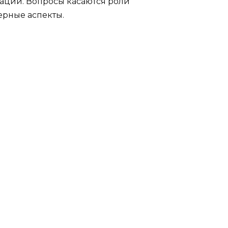
аций. Вопросы касаются роли
ерные аспекты.