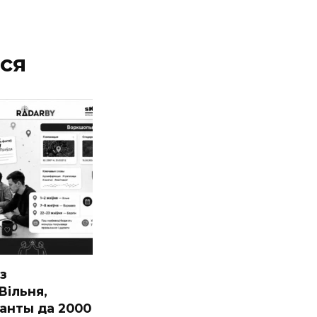
ся
з
ільня,
ранты да 2000