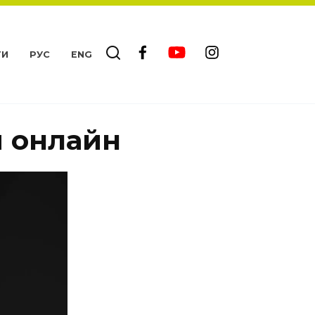
ТИ
РУС
ENG
м онлайн