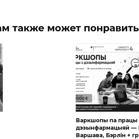
ам также может понравить
Варкшопы па працы 
дэзынфармацыяй — В
Варшава, Бэрлін + г